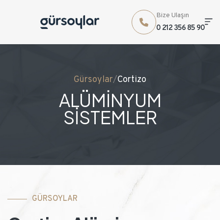
Bize Ulaşın
0 212 356 85 90
Gürsoylar
/
Cortizo
ALÜMİNYUM
SİSTEMLER
GÜRSOYLAR