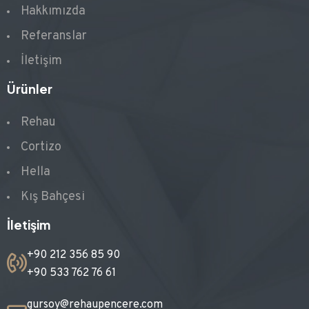
Hakkımızda
Referanslar
İletişim
Ürünler
Rehau
Cortizo
Hella
Kış Bahçesi
İletişim
+90 212 356 85 90
+90 533 762 76 61
gursoy@rehaupencere.com