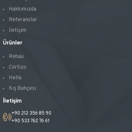
Hakkımızda
Referanslar
İletişim
Ürünler
Rehau
Cortizo
Hella
Kış Bahçesi
İletişim
+90 212 356 85 90
+90 533 762 76 61