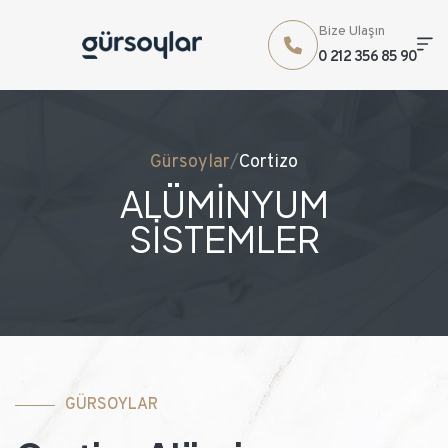
Bize Ulaşın
0 212 356 85 90
Gürsoylar
/
Cortizo
ALÜMİNYUM
SİSTEMLER
GÜRSOYLAR