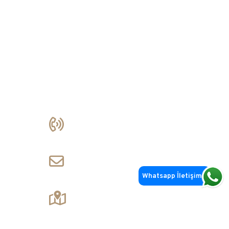
İletişim
+90 212 356 85 90
+90 533 762 76 61
gursoy@rehaupencere.com
info@minimalseries.com
Whatsapp İletişim
Balmumcu Mah. Barbaros Bulvarı No: 44/A
Beşiktaş / İstanbul