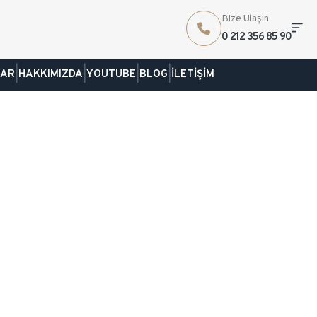
Bize Ulaşın
0 212 356 85 90
|
|
|
|
LAR
HAKKIMIZDA
YOUTUBE
BLOG
İLETİŞİM
LER