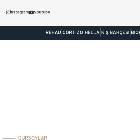
instagram
youtube
|
|
|
|
REHAU
CORTIZO
HELLA
KIŞ BAHÇESİ
BİO
MO
GÜRSOYLAR