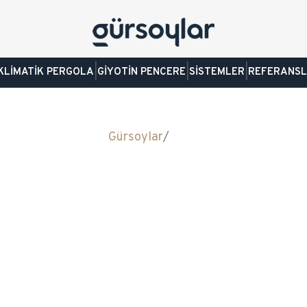
|
|
|
KLİMATİK PERGOLA
GİYOTİN PENCERE
SİSTEMLER
REFERANS
Gürsoylar
/
Hella
NOBLOK PANJUR SİSTEM