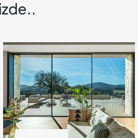
izde..