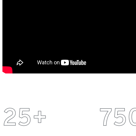
25
+
75