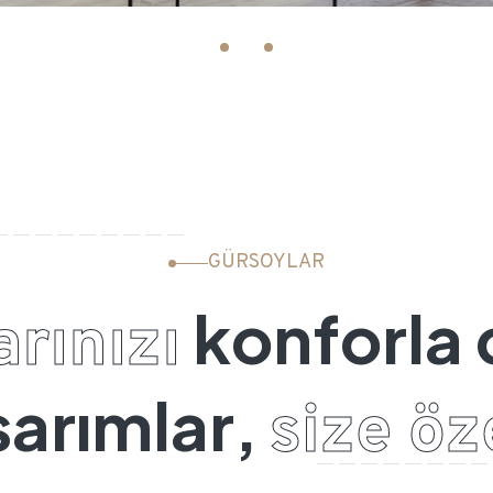
GÜRSOYLAR
k
o
n
f
o
r
l
a
a
r
ı
n
ı
z
ı
s
a
r
ı
m
l
a
r
,
s
i
z
e
ö
z