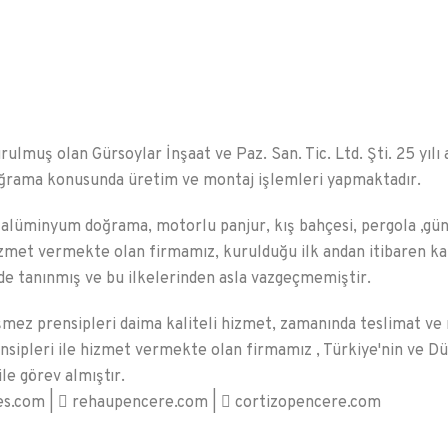
urulmuş olan Gürsoylar İnşaat ve Paz. San. Tic. Ltd. Şti. 25 yıl
rama konusunda üretim ve montaj işlemleri yapmaktadır.
lüminyum doğrama, motorlu panjur, kış bahçesi, pergola ,güneş 
zmet vermekte olan firmamız, kurulduğu ilk andan itibaren ka
e tanınmış ve bu ilkelerinden asla vazgeçmemiştir.
mez prensipleri daima kaliteli hizmet, zamanında teslimat ve
ensipleri ile hizmet vermekte olan firmamız , Türkiye'nin ve 
ile görev almıştır.
es.com |
rehaupencere.com |
cortizopencere.com