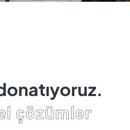
d
o
n
a
t
ı
y
o
r
u
z
.
e
l
ç
ö
z
ü
m
l
e
r