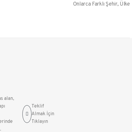
Onlarca Farklı Şehir, Ülke
s alan,
apı
Teklif
Almak İçin
lerinde
Tıklayın
.