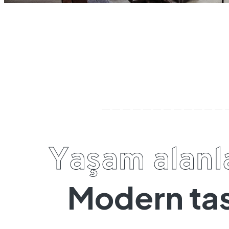
Y
a
ş
a
m
a
l
a
n
l
M
o
d
e
r
n
t
a