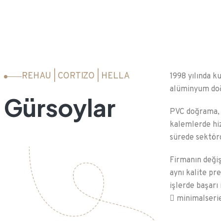
REHAU | CORTIZO | HELLA
1998 yılında k
alüminyum doğ
Gürsoylar
PVC doğrama, a
kalemlerde hi
sürede sektörd
Firmanın değiş
aynı kalite pr
işlerde başarı 
minimalseri