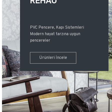
CORTIZO
CORTIZO
PVC Pencere, Kapı Sistemleri
Alüminyum Pencere, Kapı Sistemleri
Alüminyum Pencere, Kapı Sistemleri
Modern hayat tarzına uygun
Minimalist Tasarım Çözümleri
Minimalist Tasarım Çözümleri
pencereler
Ürünleri İncele
Ürünleri İncele
Ürünleri İncele